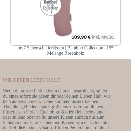
my7 Seitenschläferkissen | Bamboo Collection | 155
Melange Rosenholz
WIR GEBEN LEBEN HALT
Wenn du unsere Perlenkissen einmal ausprobierst, spürst
du eines sofort: sie geben dir oder deinen Lieben Halt, wie
kein anderes Kissen. Dabei kommen unsere kleinen
Theraline-„Helden“ ganz groß raus: unsere sandfeinen,
flüsterleisen Perlen. Egal ob groß oder klein, schwanger
oder stillend oder ob du unsere Kissen einfach nur zum
Schlafen nimmst, die Theraline-Kissen formen sich dank
der frei fließenden, schadstofffreien Perlen immer optimal