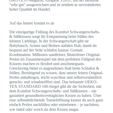
ÖKOTEST-Magazin, Ausgabe 5/2011, mit der Bestnote
“sehr gut” ausgezeichnet und ist seitdem in unveränderter,
hoher Qualität im Handel.
Auf das Innere kommt es an
Die einzigartige Füllung des Komfort Schwangerschafts-
& Stillkissens sorgt für Entspannung beim Stillen des
kleinen Lieblings. In der Schwangerschaft gibt sie
Babybauch, Armen und Beinen stabilen Halt, damit du
bequem auf der Seite schlafen kannst. Geniale
Kombination: Millionen sandfeiner, flüsterleiser Original-
Perlen im Zusammenspiel mit dem perfekten Füllgrad des
Kissens machen es flexibel und anschmiegsam.
Gleichzeitig bietet es angenehmen Halt beim Schlafen &
Stillen. Beruhigend zu wissen, dass unsere feinen Original-
Perlen antiallergen, leicht waschbar und selbstverständlich
geruchs- und schadstofffrei sind. Das bekannte OEKO-
TEX STANDARD 100-Siegel gibt dir die Sicherheit, mit
dem Komfort Schwangerschafts- und Stillkisssen – ein
garantiert gesundheitsverträgliches Kissen zu haben. Über
eine selbstabdichtende Tunnelöffnung kannst du auch ganz
einfach Perlen nachfüllen oder entnehmen – je nachdem,
wie stabil oder weich du dein Kissen magst.