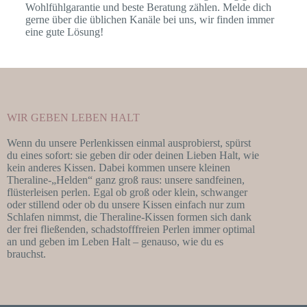
Wohlfühlgarantie und beste Beratung zählen. Melde dich
gerne über die üblichen Kanäle bei uns, wir finden immer
eine gute Lösung!
WIR GEBEN LEBEN HALT
Wenn du unsere Perlenkissen einmal ausprobierst, spürst
du eines sofort: sie geben dir oder deinen Lieben Halt, wie
kein anderes Kissen. Dabei kommen unsere kleinen
Theraline-„Helden“ ganz groß raus: unsere sandfeinen,
flüsterleisen perlen. Egal ob groß oder klein, schwanger
oder stillend oder ob du unsere Kissen einfach nur zum
Schlafen nimmst, die Theraline-Kissen formen sich dank
der frei fließenden, schadstofffreien Perlen immer optimal
an und geben im Leben Halt – genauso, wie du es
brauchst.